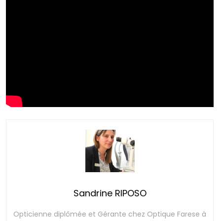
Sandrine RIPOSO
Opticienne diplômée et Gérante chez Optique Farese à