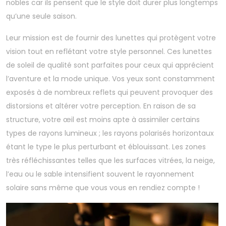
nobles car ils pensent que le style doit durer plus longtemps
qu’une seule saison.
Leur mission est de fournir des lunettes qui protègent votre
vision tout en reflétant votre style personnel. Ces lunettes
de soleil de qualité sont parfaites pour ceux qui apprécient
l’aventure et la mode unique. Vos yeux sont constamment
exposés à de nombreux reflets qui peuvent provoquer des
distorsions et altérer votre perception. En raison de sa
structure, votre œil est moins apte à assimiler certains
types de rayons lumineux ; les rayons polarisés horizontaux
étant le type le plus perturbant et éblouissant. Les zones
très réfléchissantes telles que les surfaces vitrées, la neige,
l’eau ou le sable intensifient souvent le rayonnement
solaire sans même que vous vous en rendiez compte !