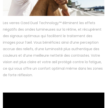
Les verres Ozed Dual Technology™ éliminent les effets
négatifs des ondes lumineuses sur la rétine, et récupèrent
des signaux optimaux qui facilitent le traitement des
images pour l’œil. Vous bénéficiez ainsi d’une perception
accrue des reliefs, d’une luminosité plus authentique des
couleurs et d’une meilleure netteté des contrastes. Votre
vision est plus claire et votre œil protégé contre la fatigue,
ce qui vous offre un confort optimal même dans les zones
de forte réflexion.