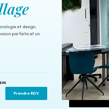
llage
hnologie et design.
ision parfaite et un
SIN
Prendre RDV