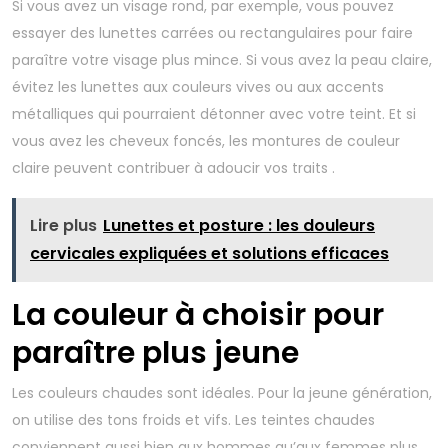
Si vous avez un visage rond, par exemple, vous pouvez
essayer des lunettes carrées ou rectangulaires pour faire
paraître votre visage plus mince. Si vous avez la peau claire,
évitez les lunettes aux couleurs vives ou aux accents
métalliques qui pourraient détonner avec votre teint. Et si
vous avez les cheveux foncés, les montures de couleur
claire peuvent contribuer à adoucir vos traits .
Lire plus
Lunettes et posture : les douleurs
cervicales expliquées et solutions efficaces
La couleur à choisir pour
paraître plus jeune
Les couleurs chaudes sont idéales. Pour la jeune génération,
on utilise des tons froids et vifs. Les teintes chaudes
conviennent aussi bien aux hommes qu’aux femmes plus