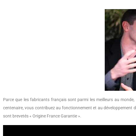
Parce que les fabricants français sont parmi les meilleurs au monde, p
centenaire, vous contribuez au fonctionnement et au développement d
sont brevetés « Origine France Garantie ».