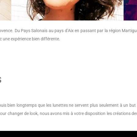
ovence. Du Pays Salonais au pays d’Aix en passant par la région Martigu
 une expérience bien différente.
S
uis bien longtemps que les lunettes ne servent plus seulement à un but 
pour changer de look, nous avons mis à votre disposition les créations de