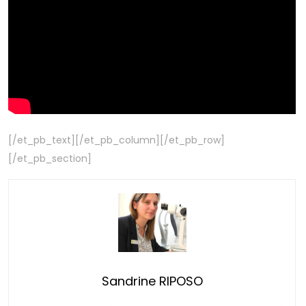
[/et_pb_text][/et_pb_column][/et_pb_row]
[/et_pb_section]
Sandrine RIPOSO