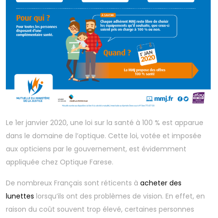
Le 1er janvier 2020, une loi sur la santé à 100 % est apparue
dans le domaine de l’optique. Cette loi, votée et imposée
aux opticiens par le gouvernement, est évidemment
appliquée chez Optique Farese.
De nombreux Français sont réticents à
acheter des
lunettes
lorsqu’ils ont des problèmes de vision. En effet, en
raison du coût souvent trop élevé, certaines personnes