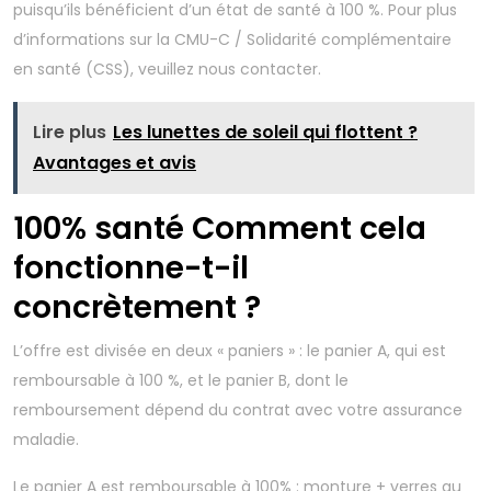
puisqu’ils bénéficient d’un état de santé à 100 %. Pour plus
d’informations sur la CMU-C / Solidarité complémentaire
en santé (CSS), veuillez nous contacter.
Lire plus
Les lunettes de soleil qui flottent ?
Avantages et avis
100% santé Comment cela
fonctionne-t-il
concrètement ?
L’offre est divisée en deux « paniers » : le panier A, qui est
remboursable à 100 %, et le panier B, dont le
remboursement dépend du contrat avec votre assurance
maladie.
Le panier A est remboursable à 100% : monture + verres au