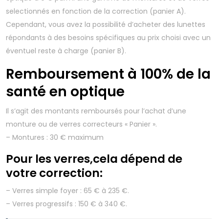
selectionnés en fonction de la correction (panier A).
Cependant, vous avez la possibilité d’acheter des lunettes
répondants à des besoins spécifiques au prix choisi avec un
éventuel reste à charge (panier B).
Remboursement à 100% de la
santé en optique
Il s’agit des montants remboursés pour l’achat d’une
monture ou de verres correcteurs « Panier ».
– Montures : 30 € maximum
Pour les verres,cela dépend de
votre correction:
– Verres simple foyer : 65 € à 235 €.
– Verres progressifs : 150 € à 340 €.