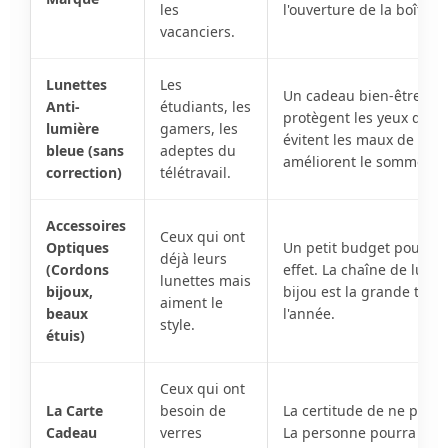
les
l'ouverture de la boîte es
vacanciers.
Lunettes
Les
Un cadeau bien-être. Ell
Anti-
étudiants, les
protègent les yeux des é
lumière
gamers, les
évitent les maux de tête 
bleue (sans
adeptes du
améliorent le sommeil.
correction)
télétravail.
Accessoires
Ceux qui ont
Optiques
Un petit budget pour u
déjà leurs
(Cordons
effet. La chaîne de lunet
lunettes mais
bijoux,
bijou est la grande ten
aiment le
beaux
l'année.
style.
étuis)
Ceux qui ont
La Carte
besoin de
La certitude de ne pas s
Cadeau
verres
La personne pourra venir