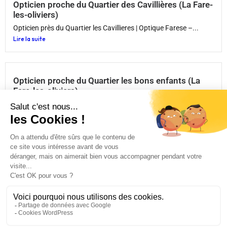
Opticien proche du Quartier des Cavillières (La Fare-
les-oliviers)
Opticien près du Quartier les Cavillieres | Optique Farese –...
Lire la suite
Opticien proche du Quartier les bons enfants (La
Fare-les-oliviers)
Opticien près du Quartier les Bons Enfants | Optique Farese...
Lire la suite
©Copyright 2026
Optique Farese
-
Mentions Légales
-
CGU
-
Politique de confidentialité
-
Plan du site